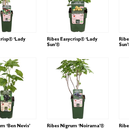
crisp® ‘Lady
Ribes Easycrisp® ‘Lady
Ribe
Sun’®
Sun
um ‘Ben Nevis’
Ribes Nigrum ‘Noirama’®
Ribe