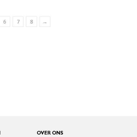
6
7
8
→
N
OVER ONS