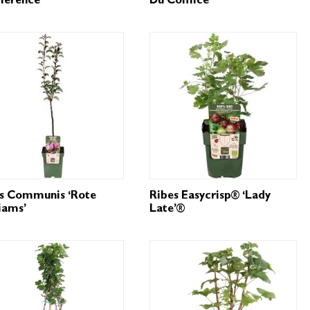
ference’
Du Comice’
us Communis ‘Rote
Ribes Easycrisp® ‘Lady
iams’
Late’®