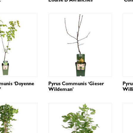
’
Louise D’Avranches’
‘Con
munis ‘Doyenne
Pyrus Communis ‘Gieser
Pyr
’
Wildeman’
Will