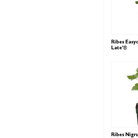
Ribes Easy
Late’®
Ribes Nigr