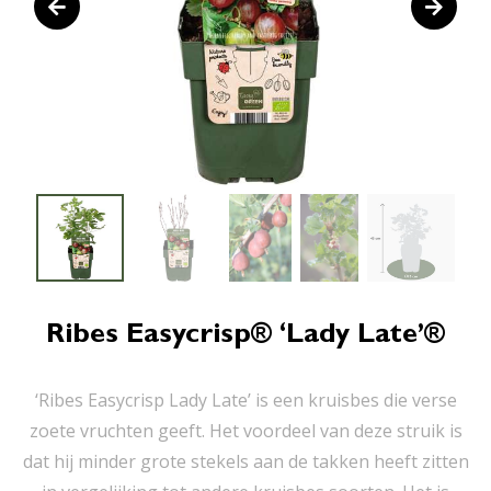
Ribes Easycrisp® ‘Lady Late’®
‘Ribes Easycrisp Lady Late’ is een kruisbes die verse
zoete vruchten geeft. Het voordeel van deze struik is
dat hij minder grote stekels aan de takken heeft zitten