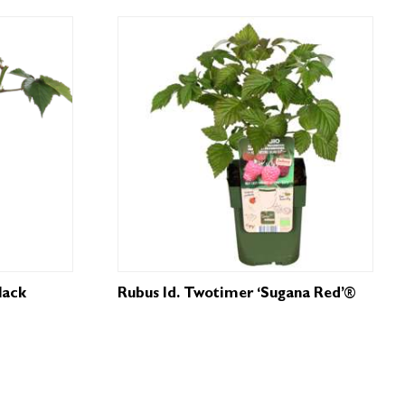
lack
Rubus Id. Twotimer ‘Sugana Red’®