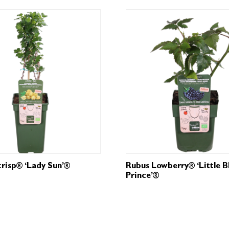
crisp® ‘Lady Sun’®
Rubus Lowberry® ‘Little B
Prince’®