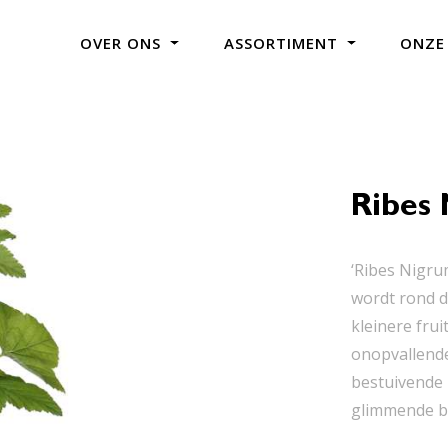
OVER ONS
ASSORTIMENT
ONZE
Ribes 
‘Ribes Nigru
wordt rond d
kleinere frui
onopvallende
bestuivende i
glimmende be