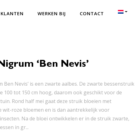
 KLANTEN
WERKEN BIJ
CONTACT
Nigrum ‘Ben Nevis’
m Ben Nevis’ is een zwarte aalbes. De zwarte bessenstruik
e 100 tot 150 cm hoog, daarom ook geschikt voor de
ttuin. Rond half mei gaat deze struik bloeien met
 wit-roze bloemen en is dan aantrekkelijk voor
nsecten. Na de bloei ontwikkelen er in de struik zwarte,
ssen in gr...