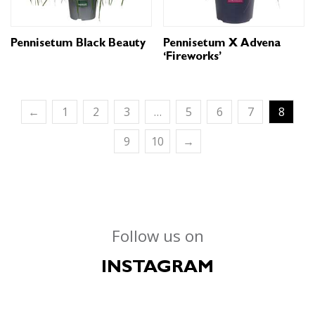
Pennisetum Black Beauty
Pennisetum X Advena
‘Fireworks’
←
1
2
3
…
5
6
7
8
9
10
→
Follow us on
INSTAGRAM