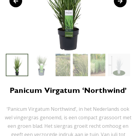
Panicum Virgatum ‘Northwind’
‘Panicum Virgatum Northwind’, in het Nederlands ook
wel vingergras genoemd, is een compact grassoort met
een groen blad. Het siergras groeit recht omhoog en
geeft een verzorgde indruk aan je tuin. Van juli tot