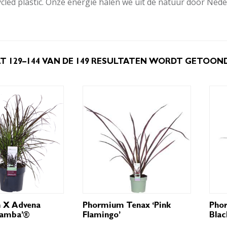
cled plastic. Onze energie halen we uit de natuur door Ne
T 129–144 VAN DE 149 RESULTATEN WORDT GETOON
m X Advena
Phormium Tenax ‘Pink
Phor
amba’®
Flamingo’
Blac