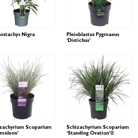
lostachys Nigra
Pleioblastus Pygmaeus
‘Distichus’
izachyrium Scoparium
Schizachyrium Scoparium
meleon’
‘Standing Ovation’®