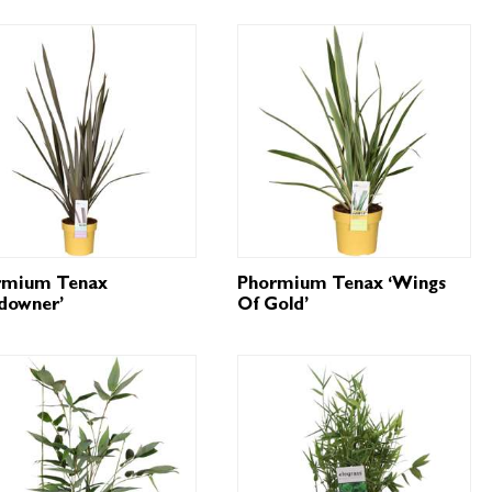
rmium Tenax
Phormium Tenax ‘Wings
downer’
Of Gold’