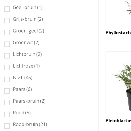
Geel-bruin
(1)
Grijs-bruin
(2)
Groen-geel
(2)
Phyllostachy
Groenwit
(2)
Lichtbruin
(2)
Lichtroze
(1)
N.v.t.
(45)
Paars
(6)
Paars-bruin
(2)
Rood
(5)
Pleioblastu
Rood-bruin
(21)