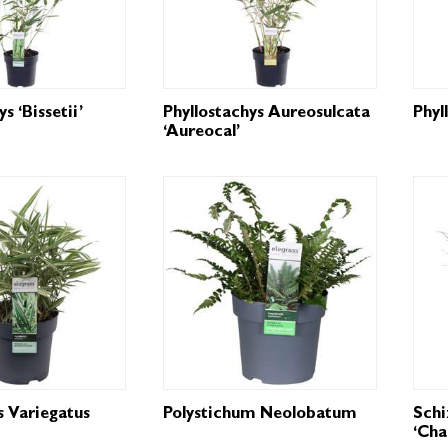
s ‘Bissetii’
Phyllostachys Aureosulcata
Phyl
‘Aureocal’
s Variegatus
Polystichum Neolobatum
Sch
‘Cha