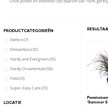
Onze potten en etiketten zijn daarom van 100% gerecy
RESULTAA
PRODUCTCATEGORIEËN
Elefern
(7)
Elebamboo
(20)
Hardy and Evergreen
(35)
Hardy Ornamentals
(56)
Patio
(3)
Super-Easy-Care
(25)
Pennisetu
‘Summer S
LOCATIE