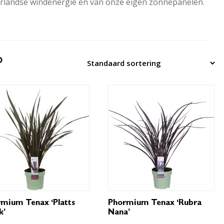
derlandse windenergie en van onze eigen zonnepanelen.
D
mium Tenax ‘Platts
Phormium Tenax ‘Rubra
k’
Nana’