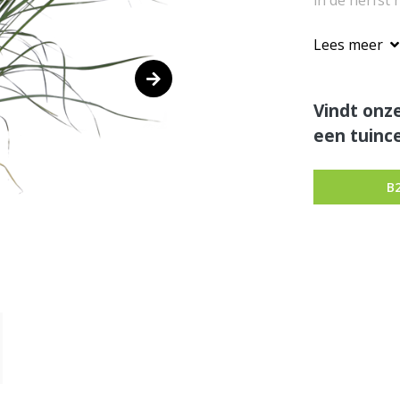
in de herfst n
Lees meer
Vindt onze
een tuince
B