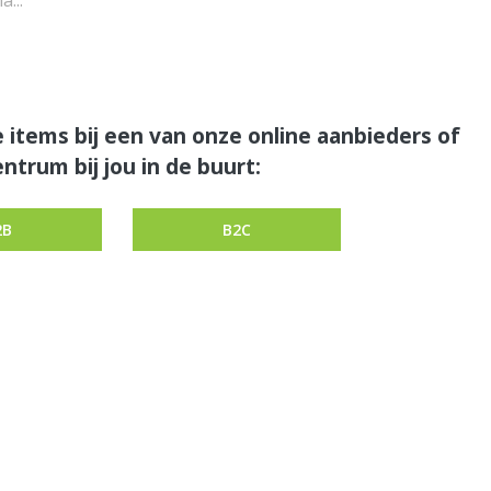
a...
 items bij een van onze online aanbieders of
ntrum bij jou in de buurt:
2B
B2C