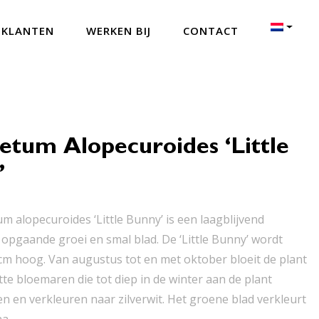
 KLANTEN
WERKEN BIJ
CONTACT
etum Alopecuroides ‘Little
’
m alopecuroides ‘Little Bunny’ is een laagblijvend
 opgaande groei en smal blad. De ‘Little Bunny’ wordt
m hoog. Van augustus tot en met oktober bloeit de plant
te bloemaren die tot diep in de winter aan de plant
en en verkleuren naar zilverwit. Het groene blad verkleurt