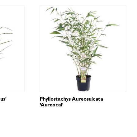
us’
Phyllostachys Aureosulcata
‘Aureocal’