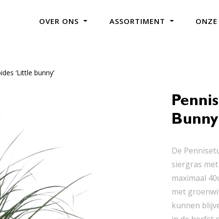
OVER ONS
ASSORTIMENT
ONZE
es ‘Little bunny’
Pennis
Bunny
De Pennisetu
siergras met
maximaal 40c
met groenwit
kunnen blijv