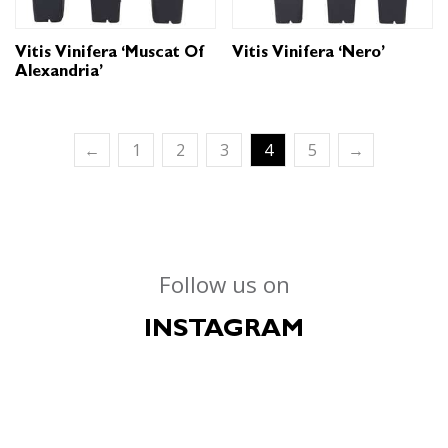
Vitis Vinifera ‘Muscat Of
Vitis Vinifera ‘Nero’
Alexandria’
←
1
2
3
4
5
→
Follow us on
INSTAGRAM