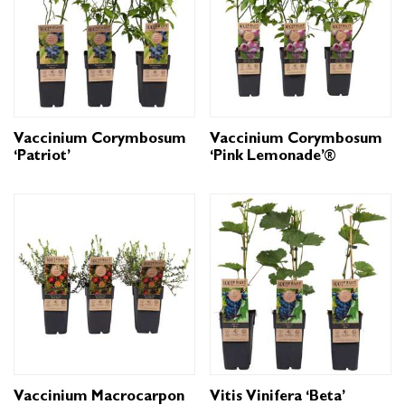
Vaccinium Corymbosum
Vaccinium Corymbosum
‘Patriot’
‘Pink Lemonade’®
Vaccinium Macrocarpon
Vitis Vinifera ‘Beta’