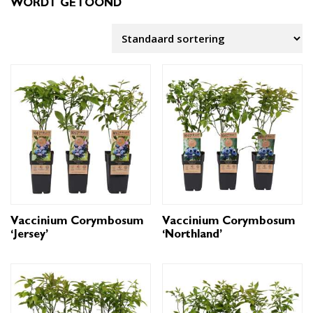
WORDT GETOOND
Vaccinium Corymbosum
Vaccinium Corymbosum
‘Jersey’
‘Northland’