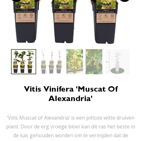
Vitis Vinifera ‘Muscat Of
Alexandria’
‘Vitis Muscat of Alexandria’ is een pitloze witte druiven
plant. Door de erg vroege bloei kan dit ras het beste in
de kas gehouden worden om te vermijden dat de