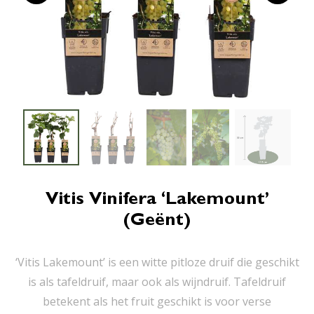
Vitis Vinifera ‘Lakemount’
(geënt)
‘Vitis Lakemount’ is een witte pitloze druif die geschikt
is als tafeldruif, maar ook als wijndruif. Tafeldruif
betekent als het fruit geschikt is voor verse