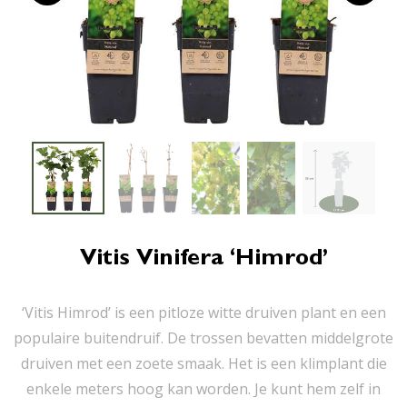
Vitis Vinifera ‘Himrod’
‘Vitis Himrod’ is een pitloze witte druiven plant en een
populaire buitendruif. De trossen bevatten middelgrote
druiven met een zoete smaak. Het is een klimplant die
enkele meters hoog kan worden. Je kunt hem zelf in