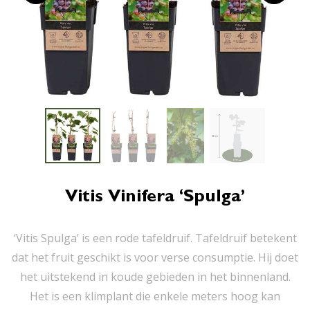
Vitis Vinifera ‘Spulga’
‘Vitis Spulga’ is een rode tafeldruif. Tafeldruif betekent
dat het fruit geschikt is voor verse consumptie. Hij doet
het uitstekend in koude gebieden in het binnenland.
Het is een klimplant die enkele meters hoog kan