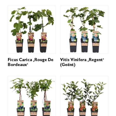
Ficus Carica ‚Rouge De
Vitis Vinifera ‚Regent‘
Bordeaux‘
(geënt)