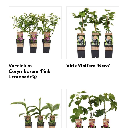
Vaccinium
Vitis Vinifera ‘Nero’
Corymbosum ‘Pink
Lemonade’®