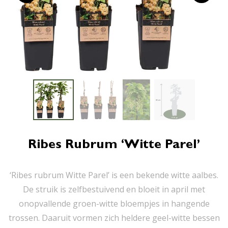
Ribes Rubrum ‘Witte Parel’
‘Ribes rubrum Witte Parel’ is een bekende witte aalbes.
De struik is zelfbestuivend en bloeit in april met
onopvallende groen-witte bloempjes in hangende
trossen. Daaruit vormen zich heldere geel-witte bessen