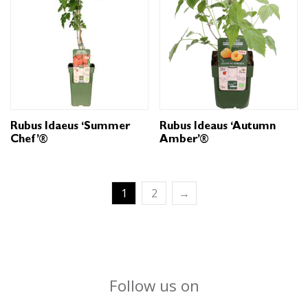
Rubus Idaeus ‘Summer
Rubus Ideaus ‘Autumn
Chef’®
Amber’®
1
2
→
Follow us on