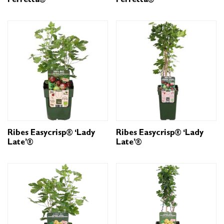
Perretta®’
Perretta®’
Ribes Easycrisp® ‘Lady
Ribes Easycrisp® ‘Lady
Late’®
Late’®