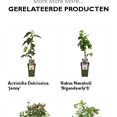
More More More...
GERELATEERDE PRODUCTEN
Actinidia Delciosioa
Rubus Navaho®
‘Jenny’
‘Bigandearly’®