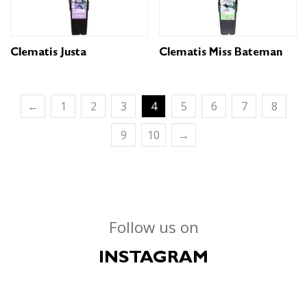
Clematis Justa
Clematis Miss Bateman
←
1
2
3
4
5
6
7
8
9
10
→
Follow us on
INSTAGRAM