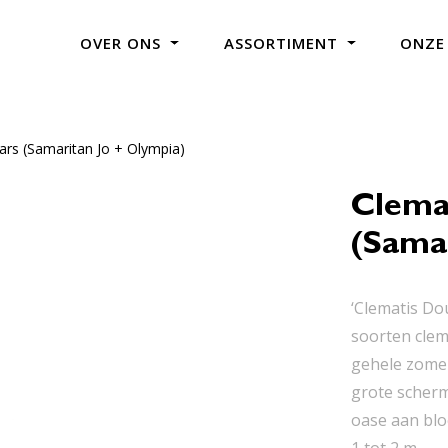
OVER ONS
ASSORTIMENT
ONZE
ars (Samaritan Jo + Olympia)
Clema
(Samar
‘Clematis Do
soorten clema
gehele zomer
grote scherm
oase aan blo