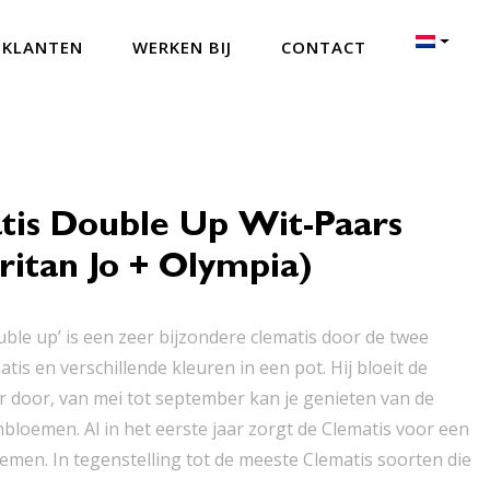
 KLANTEN
WERKEN BIJ
CONTACT
tis Double Up Wit-Paars
itan Jo + Olympia)
uble up’ is een zeer bijzondere clematis door de twee
tis en verschillende kleuren in een pot. Hij bloeit de
 door, van mei tot september kan je genieten van de
bloemen. Al in het eerste jaar zorgt de Clematis voor een
emen. In tegenstelling tot de meeste Clematis soorten die