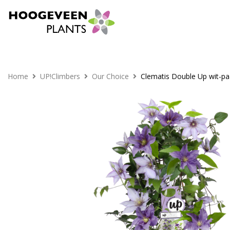
Home
UP!Climbers
Our Choice
Clematis Double Up wit-pa