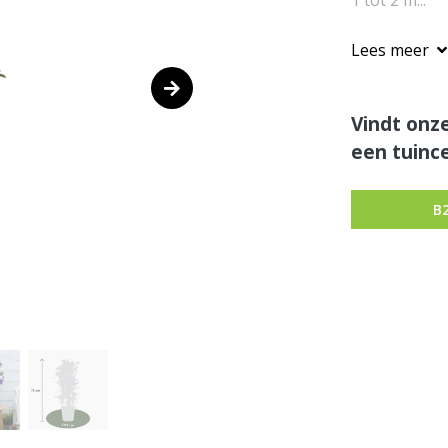
1 tot 2 m...
Lees meer
Vindt onze
een tuince
B