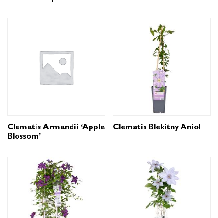
Clematis Armandii ‘Apple
Clematis Blekitny Aniol
Blossom’