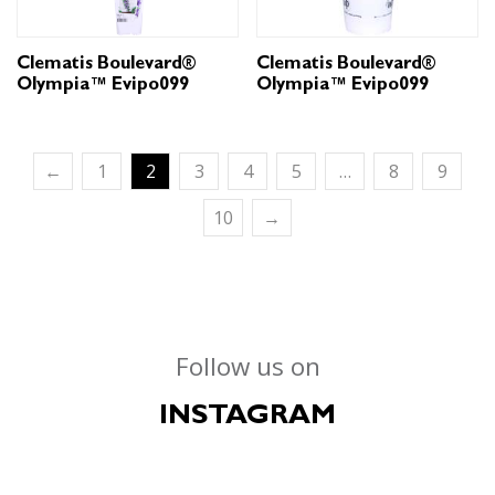
Clematis Boulevard®
Clematis Boulevard®
Olympia™ Evipo099
Olympia™ Evipo099
←
1
2
3
4
5
…
8
9
10
→
Follow us on
INSTAGRAM