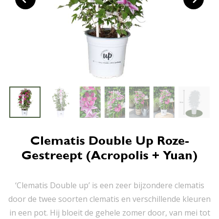
Clematis Double Up Roze-
Gestreept (Acropolis + Yuan)
‘Clematis Double up’ is een zeer bijzondere clematis
door de twee soorten clematis en verschillende kleuren
in een pot. Hij bloeit de gehele zomer door, van mei tot