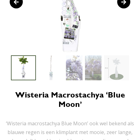
Wisteria Macrostachya ‘Blue
Moon’
‘Wisteria macrostachya Blue Moon’ ook wel bekend als
blauwe regen is een klimplant met mooie, zeer lange,