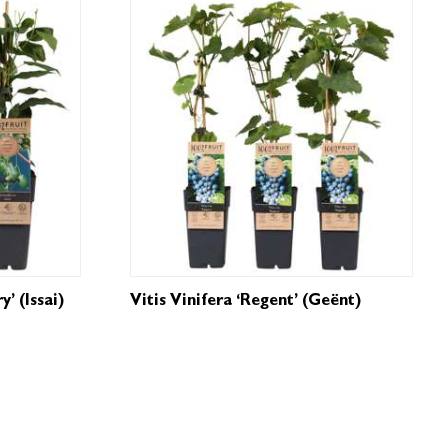
’ (Issai)
Vitis Vinifera ‘Regent’ (geënt)