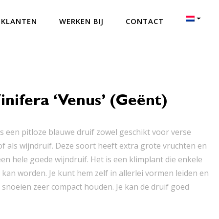
 KLANTEN
WERKEN BIJ
CONTACT
Vinifera ‘Venus’ (geënt)
 is een pitloze blauwe druif zowel geschikt voor verse
f als wijndruif. Deze soort heeft extra grote vruchten en
en hele goede wijndruif. Het is een klimplant die enkele
kan worden. Je kunt hem zelf in allerlei vormen leiden en
 snoeien zeer compact houden. Je kan de druif goed