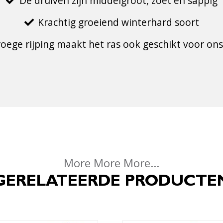
De druiven zijn middelgroot, zoet en sappig
Krachtig groeiend winterhard soort
oege rijping maakt het ras ook geschikt voor ons
More More More...
GERELATEERDE PRODUCTE