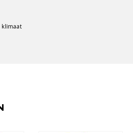
 klimaat
N