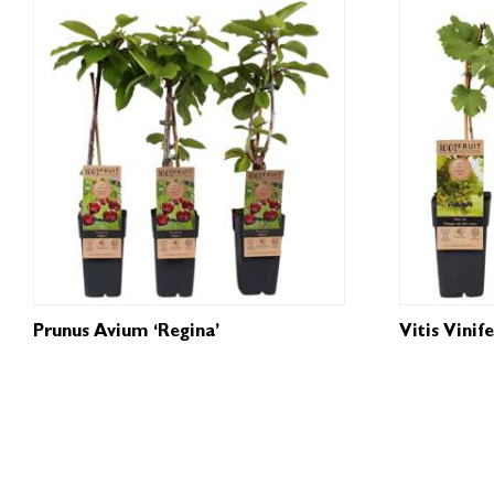
Prunus Avium ‘Regina’
Vitis Vinif