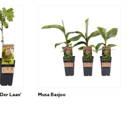
 Der Laan’
Musa Basjoo