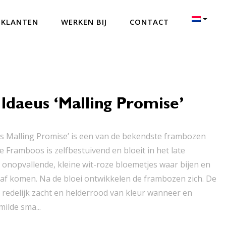
 KLANTEN
WERKEN BIJ
CONTACT
Idaeus ‘Malling Promise’
s Malling Promise’ is een van de bekendste frambozen
e Framboos is zelfbestuivend en bloeit in het late
 onopvallende, kleine wit-roze bloemetjes waar bijen en
f komen. Na de bloei ontwikkelen de frambozen zich. De
n redelijk zacht en helderrood van kleur wanneer en
ilde sma...