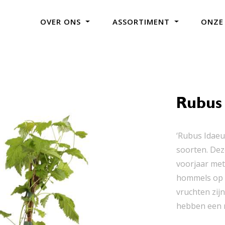
OVER ONS
ASSORTIMENT
ONZE
Rubus 
‘Rubus Idaeu
soorten. Dez
voorjaar met
hommels op a
vruchten zij
hebben een m