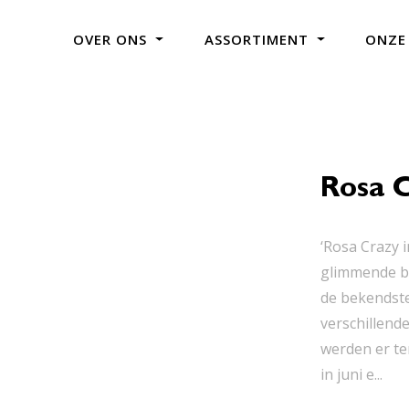
OVER ONS
ASSORTIMENT
ONZE
Rosa C
‘Rosa Crazy 
glimmende bl
de bekendste
verschillend
werden er te
in juni e...