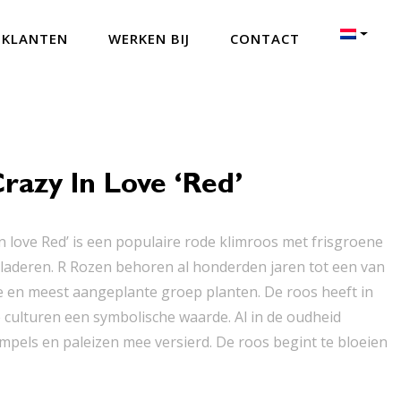
 KLANTEN
WERKEN BIJ
CONTACT
razy In Love ‘Red’
in love Red’ is een populaire rode klimroos met frisgroene
aderen. R Rozen behoren al honderden jaren tot een van
 en meest aangeplante groep planten. De roos heeft in
e culturen een symbolische waarde. Al in de oudheid
mpels en paleizen mee versierd. De roos begint te bloeien