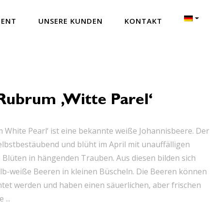
MENT
UNSERE KUNDEN
KONTAKT
Rubrum ‚Witte Parel‘
 White Pearl‘ ist eine bekannte weiße Johannisbeere. Der
selbstbestäubend und blüht im April mit unauffälligen
Blüten in hängenden Trauben. Aus diesen bilden sich
lb-weiße Beeren in kleinen Büscheln. Die Beeren können
ntet werden und haben einen säuerlichen, aber frischen
 ...