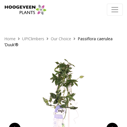
Home
UP!Climbers
Our Choice
Passiflora caerulea
‘Duuk’®