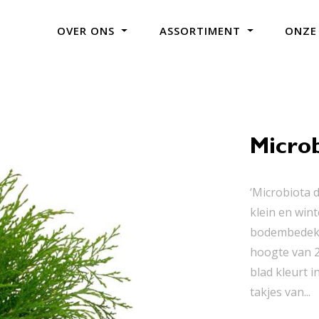
OVER ONS
ASSORTIMENT
ONZE
Microb
‘Microbiota 
klein en wint
bodembedekke
hoogte van 2
blad kleurt 
takjes van...