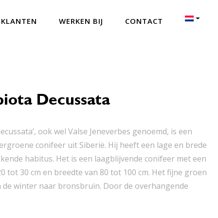
 KLANTEN
WERKEN BIJ
CONTACT
iota Decussata
decussata’, ook wel Valse Jeneverbes genoemd, is een
ergroene conifeer uit Siberië. Hij heeft een lage en brede
nde habitus. Het is een laagblijvende conifeer met een
0 tot 30 cm en breedte van 80 tot 100 cm. Het fijne groen
in de winter naar bronsbruin. Door de overhangende