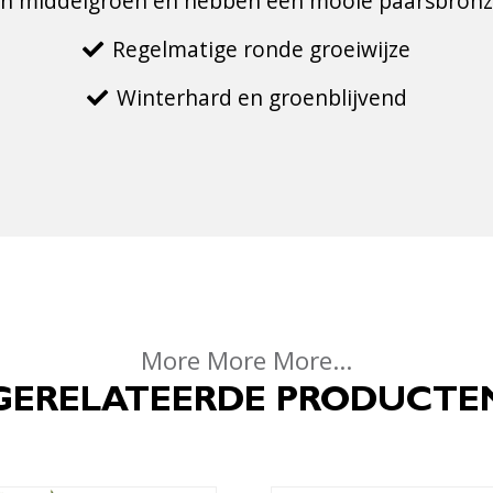
ijn middelgroen en hebben een mooie paarsbronz
Regelmatige ronde groeiwijze
Winterhard en groenblijvend
More More More...
GERELATEERDE PRODUCTE