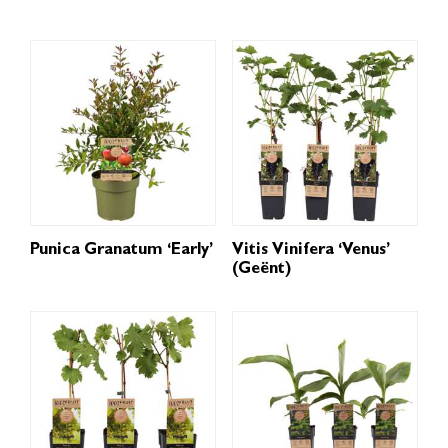
Punica Granatum ‘Early’
Vitis Vinifera ‘Venus’
(geënt)