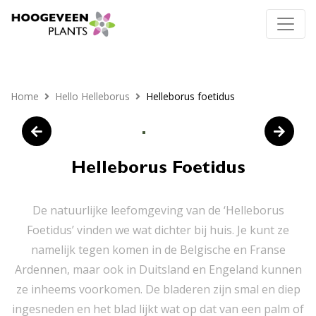
Home
Hello Helleborus
Helleborus foetidus
Helleborus Foetidus
De natuurlijke leefomgeving van de ‘Helleborus
Foetidus’ vinden we wat dichter bij huis. Je kunt ze
namelijk tegen komen in de Belgische en Franse
Ardennen, maar ook in Duitsland en Engeland kunnen
ze inheems voorkomen. De bladeren zijn smal en diep
ingesneden en het blad lijkt wat op dat van een palm of