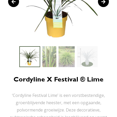
Cordyline X Festival ® Lime
‘Cordyline Festival Lime’ is een vorstbestendige,
groenblijvende heester, met een opgaande,
polvormende groeiwijze. Deze decoratieve,