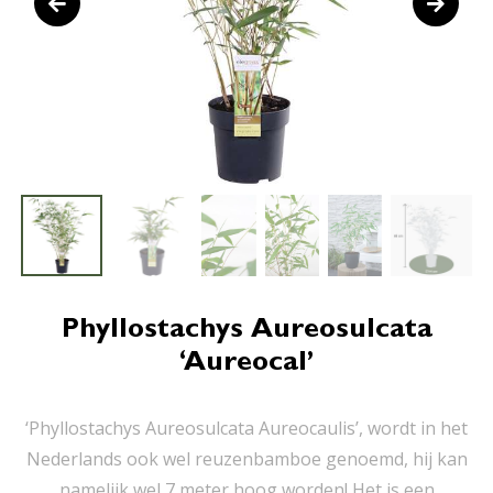
Phyllostachys Aureosulcata
‘Aureocal’
‘Phyllostachys Aureosulcata Aureocaulis’, wordt in het
Nederlands ook wel reuzenbamboe genoemd, hij kan
namelijk wel 7 meter hoog worden! Het is een