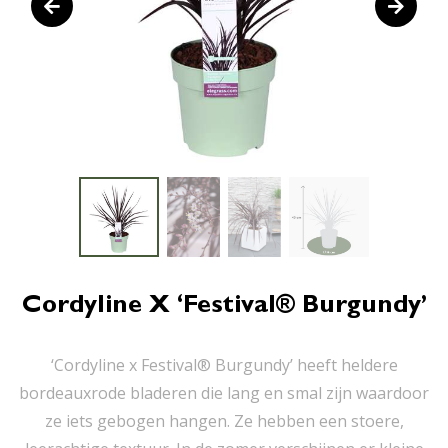
Cordyline X ‘Festival® Burgundy’
‘Cordyline x Festival® Burgundy’ heeft heldere
bordeauxrode bladeren die lang en smal zijn waardoor
ze iets gebogen hangen. Ze hebben een stoere,