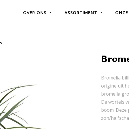
OVER ONS
ASSORTIMENT
ONZE
ns
Bromel
Bromelia bil
origine uit h
bromelia gro
De wortels v
boom. Deze p
zon/halfschad