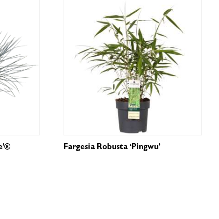
e’®
Fargesia Robusta ‘Pingwu’