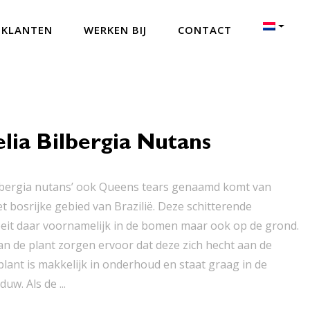
 KLANTEN
WERKEN BIJ
CONTACT
ia Bilbergia Nutans
lbergia nutans’ ook Queens tears genaamd komt van
et bosrijke gebied van Brazilië. Deze schitterende
eit daar voornamelijk in de bomen maar ook op de grond.
an de plant zorgen ervoor dat deze zich hecht aan de
lant is makkelijk in onderhoud en staat graag in de
uw. Als de ...