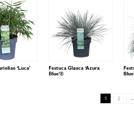
rieliae ‘Luca’
Festuca Glauca ‘Azura
Fest
Blue’®
Blue
1
2