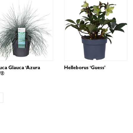
uca Glauca ‘Azura
Helleborus ‘Guess’
’®
→