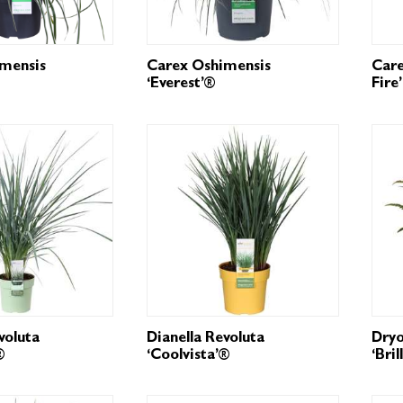
mensis
Carex Oshimensis
Care
‘Everest’®
Fire’
voluta
Dianella Revoluta
Dryo
®
‘Coolvista’®
‘Bril