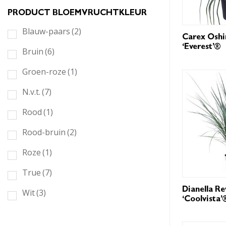
PRODUCT BLOEMVRUCHTKLEUR
Blauw-paars
(2)
Carex Oshi
‘Everest’®
Bruin
(6)
Groen-roze
(1)
N.v.t.
(7)
Rood
(1)
Rood-bruin
(2)
Roze
(1)
True
(7)
Dianella Re
Wit
(3)
‘Coolvista’