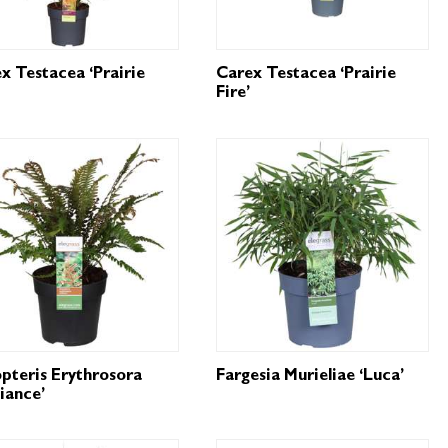
x Testacea ‘Prairie
Carex Testacea ‘Prairie
Fire’
pteris Erythrosora
Fargesia Murieliae ‘Luca’
liance’