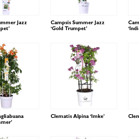
ummer Jazz
Campsis Summer Jazz
Camp
pet’
‘Gold Trumpet’
‘Ind
gliabuana
Clematis Alpina ‘Imke’
Clem
mmer’