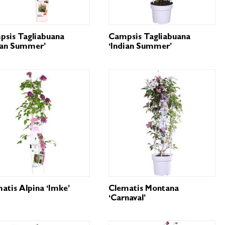
sis Tagliabuana
Campsis Tagliabuana
ian Summer’
‘Indian Summer’
atis Alpina ‘Imke’
Clematis Montana
‘Carnaval’