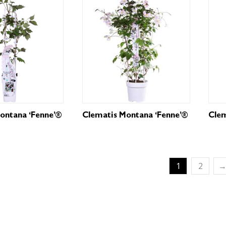
ontana ‘Fenne’®
Clematis Montana ‘Fenne’®
Clem
1
2