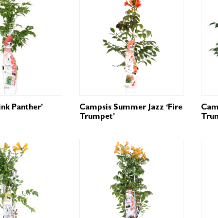
ink Panther’
Campsis Summer Jazz ‘Fire
Camp
Trumpet’
Tru