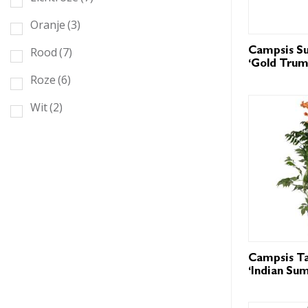
Oranje
(3)
Rood
(7)
Campsis S
‘Gold Trum
Roze
(6)
Wit
(2)
Campsis Ta
‘Indian Su