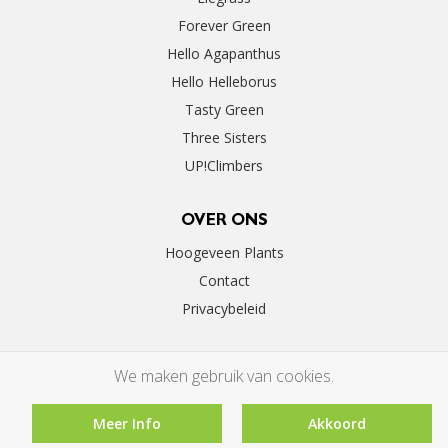
Forever Green
Hello Agapanthus
Hello Helleborus
Tasty Green
Three Sisters
UP!Climbers
OVER ONS
Hoogeveen Plants
Contact
Privacybeleid
We maken gebruik van cookies.
Meer Info
Akkoord
©2026 Hoogeveen Plants | By
Floral Innovations