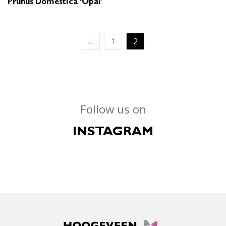
Prunus Domestica ‘Opal’
←
1
2
Follow us on
INSTAGRAM