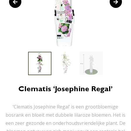
Clematis ‘Josephine Regal’
‘Clematis Josephine Regal’ is een grootbloemige
bosrank en bloeit met dubbele lilaroze bloemen. Het is
een zeer gezonde en onderhoudsvriendelijke plant. De