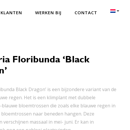
 KLANTEN
WERKEN BIJ
CONTACT
ia Floribunda ‘Black
n’
ribunda Black Dragon’ is een bijzondere variant van de
we regen. Het is een klimplant met dubbele
blauwe bloemtrossen die zoals elke blauwe regen in
e bloemtrossen naar beneden hangen. Deze
 verschijnen massaal in mei- juni. Er kan in