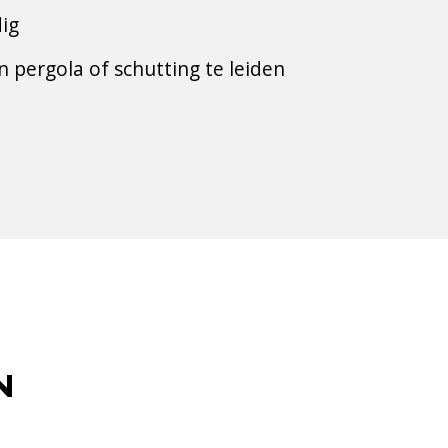
ig
n pergola of schutting te leiden
N