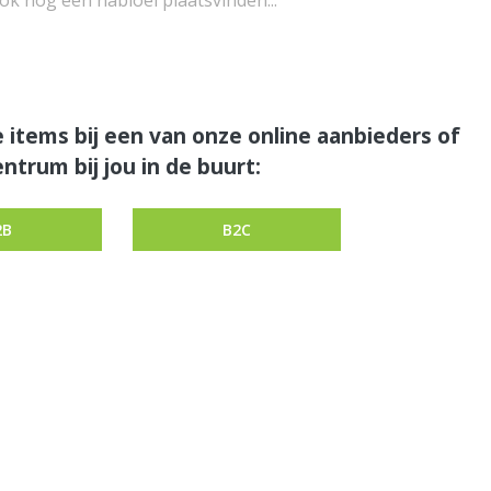
k nog een nabloei plaatsvinden...
 items bij een van onze online aanbieders of
ntrum bij jou in de buurt:
2B
B2C