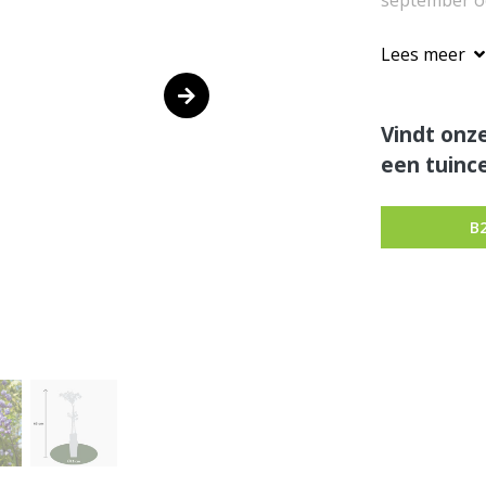
september oo
Lees meer
Vindt onze
een tuince
B