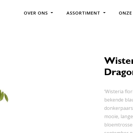
OVER ONS
ASSORTIMENT
ONZE
Wister
Drago
‘Wisteria flo
bekende blau
donkerpaars-
mooie, lang
bloemtrossen