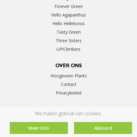
Forever Green
Hello Agapanthus
Hello Helleborus
Tasty Green
Three Sisters
UP!Climbers
OVER ONS
Hoogeveen Plants
Contact
Privacybeleid
We maken gebruik van cookies.
Meer Info
Akkoord
©2026 Hoogeveen Plants | By
Floral Innovations