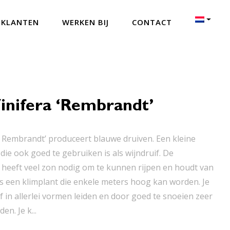
 KLANTEN
WERKEN BIJ
CONTACT
Vinifera ‘Rembrandt’
era Rembrandt’ produceert blauwe druiven. Een kleine
die ook goed te gebruiken is als wijndruif. De
 heeft veel zon nodig om te kunnen rijpen en houdt van
s een klimplant die enkele meters hoog kan worden. Je
f in allerlei vormen leiden en door goed te snoeien zeer
n. Je k...