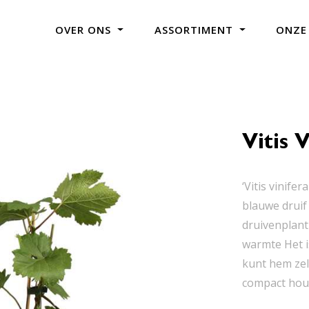
OVER ONS
ASSORTIMENT
ONZE
Vitis 
‘Vitis vinif
blauwe druif 
druivenplant
warmte Het i
kunt hem zel
compact houde