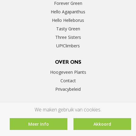
Forever Green
Hello Agapanthus
Hello Helleborus
Tasty Green
Three Sisters
UP!Climbers
OVER ONS
Hoogeveen Plants
Contact
Privacybeleid
We maken gebruik van cookies.
Meer Info
Akkoord
©2026 Hoogeveen Plants | By
Floral Innovations