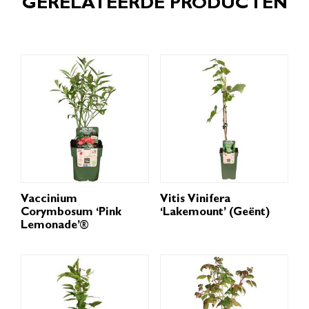
GERELATEERDE PRODUCTEN
Vaccinium
Vitis Vinifera
Corymbosum ‘Pink
‘Lakemount’ (geënt)
Lemonade’®