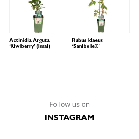
Actinidia Arguta
Rubus Idaeus
‘Kiwiberry’ (Issai)
‘Sanibelle®’
Follow us on
INSTAGRAM