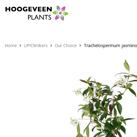
Home
UP!Climbers
Our Choice
Trachelospermum jasminoid