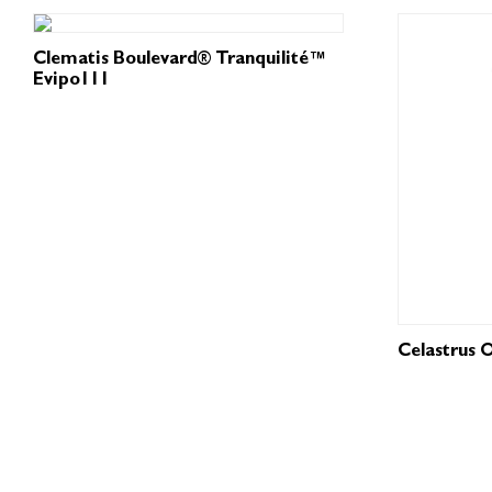
Clematis Boulevard® Tranquilité™
Evipo111
Celastrus 