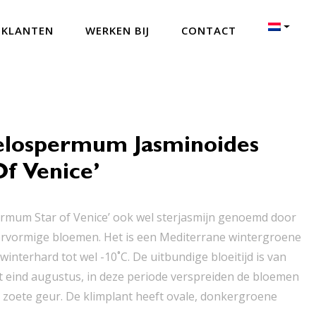
 KLANTEN
WERKEN BIJ
CONTACT
elospermum Jasminoides
Of Venice’
rmum Star of Venice’ ook wel sterjasmijn genoemd door
stervormige bloemen. Het is een Mediterrane wintergroene
winterhard tot wel -10˚C. De uitbundige bloeitijd is van
ot eind augustus, in deze periode verspreiden de bloemen
e zoete geur. De klimplant heeft ovale, donkergroene