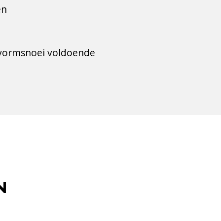
en
te vormsnoei voldoende
N