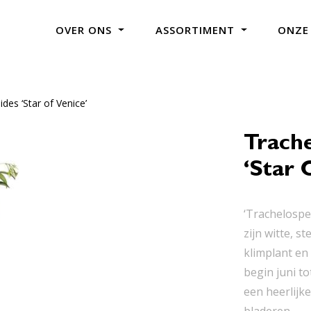
OVER ONS
ASSORTIMENT
ONZE
es ‘Star of Venice’
Trach
‘Star 
‘Trachelospe
zijn witte, 
klimplant en 
begin juni t
een heerlijk