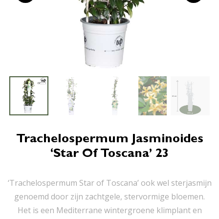
Trachelospermum Jasminoides
‘Star Of Toscana’ 23
‘Trachelospermum Star of Toscana’ ook wel sterjasmijn
genoemd door zijn zachtgele, stervormige bloemen.
Het is een Mediterrane wintergroene klimplant en