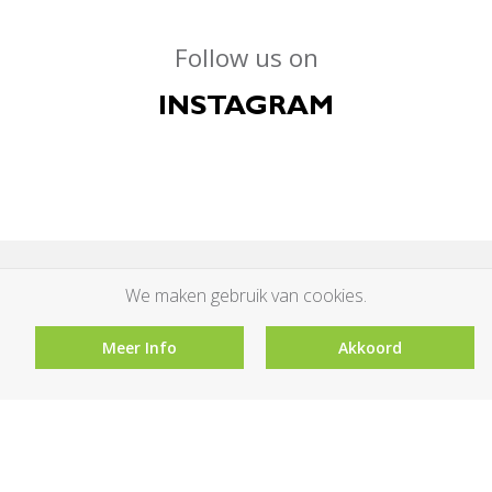
Follow us on
INSTAGRAM
We maken gebruik van cookies.
Meer Info
Akkoord
Hoogeveen Plants
Denemarkenlaan 14
2391PZ Hazerswoude-Dorp
Holland
0172 235 790