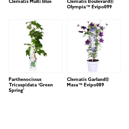
Clematis Multi Blue
Clematis Boulevard®
Olympia™ Evipo099
Parthenocissus
Clematis Garland®
Tricuspidata ‘Green
Masa™ Evipo089
Spring’