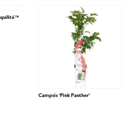
quilité™
Campsis ‘Pink Panther’