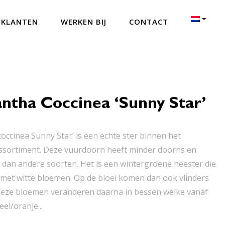
 KLANTEN
WERKEN BIJ
CONTACT
ntha Coccinea ‘Sunny Star’
coccinea Sunny Star’ is een echte ster binnen het
ssortiment. Deze vuurdoorn heeft minder doorns en
dan andere soorten. Het is een wintergroene heester die
it met witte bloemen. Op de bloei komen dan ook vlinders
 Deze bloemen veranderen daarna in bessen welke vanaf
el/oranje...