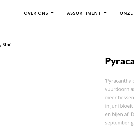
OVER ONS
ASSORTIMENT
ONZE
 Star’
Pyraca
‘Pyracantha 
vuurdoorn a
meer bessen 
in juni bloe
en bijen af.
september ge