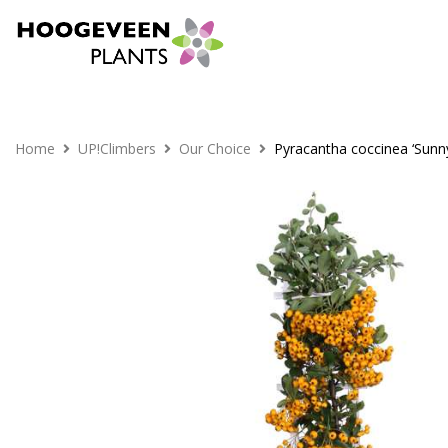
Home
UP!Climbers
Our Choice
Pyracantha coccinea ‘Sunny