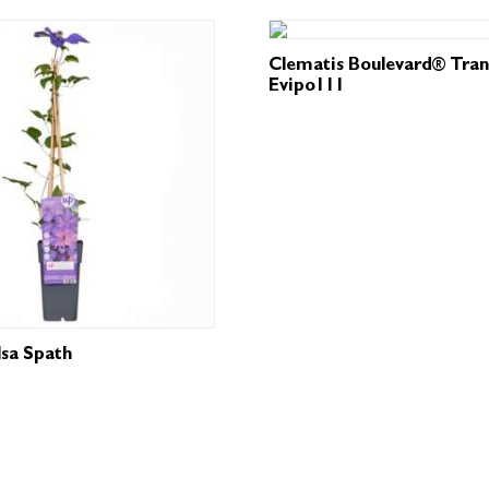
Clematis Boulevard® Tran
Evipo111
lsa Spath