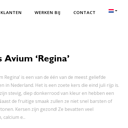
 KLANTEN
WERKEN BIJ
CONTACT
s Avium ‘Regina’
m Regina’ is een van de één van de meest geliefde
 in Nederland. Het is een zoete kers die eind juli rijp is.
zijn stevig, diep donkerrood van kleur en hebben een
Naast de fruitige smaak zullen ze niet snel barsten of
tonen. Kersen zijn gezond! Ze bevatten veel
 calcium e...