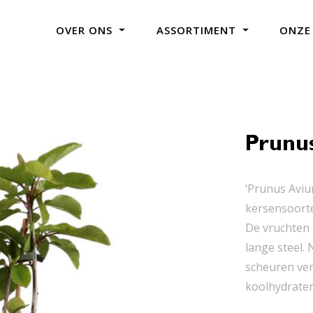
OVER ONS
ASSORTIMENT
ONZE
Prunu
‘Prunus Aviu
kersensoorten
De vruchten 
lange steel. 
scheuren ver
koolhydraten,