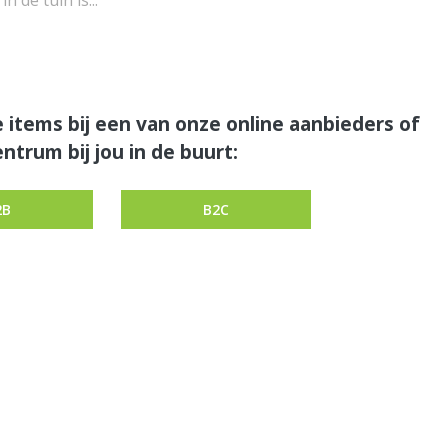
 de tuin is...
 items bij een van onze online aanbieders of
ntrum bij jou in de buurt:
2B
B2C