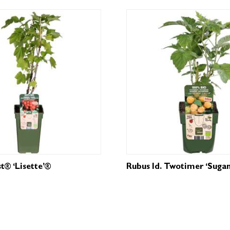
t® ‘Lisette’®
Rubus Id. Twotimer ‘Sugan