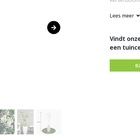
kersenboom in
Lees meer
Vindt onze
een tuince
B