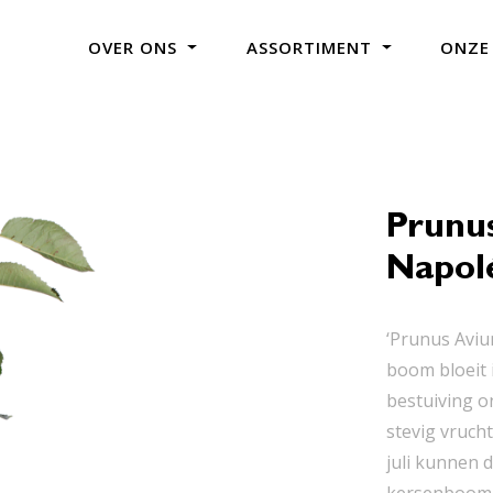
OVER ONS
ASSORTIMENT
ONZE
Prunu
Napol
‘Prunus Avi
boom bloeit 
bestuiving o
stevig vruch
juli kunnen 