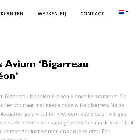
 KLANTEN
WERKEN BIJ
CONTACT
s Avium ‘Bigarreau
éon’
um Bigarreau Napoléon’ is een blonde kersenboom. De
in het voorjaar met mooie hagelwitte bloemen. Na de
ntstaan er gele vruchten met een rode blos en wit-geel
tvlees. Ze hebben een sappige en zoete smaak. Vanaf half
de kersen geplukt worden en kan je ze eten. Een