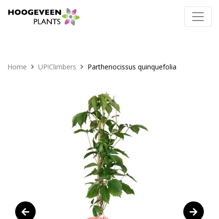
Home
UP!Climbers
Parthenocissus quinquefolia