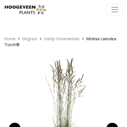
Home
Elegrass
Hardy Ornamentals
Molinia caerulea
‘Torch’®