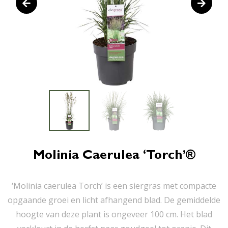
Molinia Caerulea ‘Torch’®
‘Molinia caerulea Torch’ is een siergras met compacte
opgaande groei en licht afhangend blad. De gemiddelde
hoogte van deze plant is ongeveer 100 cm. Het blad